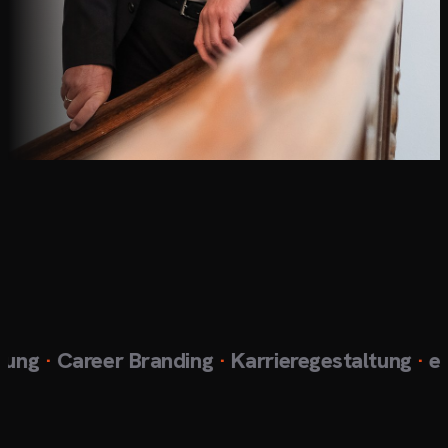
ng
·
Career Branding
·
Karrieregestaltung
·
exkl