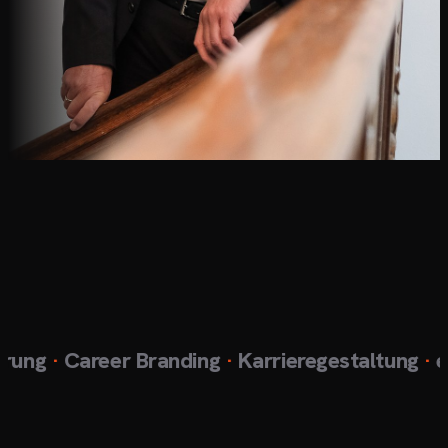
ung
·
Career Branding
·
Karrieregestaltung
·
exkl