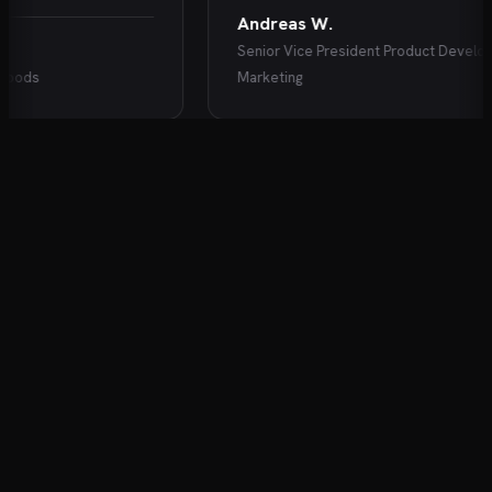
Andreas W.
Senior Vice President Product Developme
ods
Marketing
KARRIEREENTWICKLUNG FÜR DIE OHREN
Der Podcast für Ihre Karriere