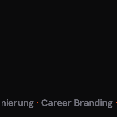
ung
·
Career Branding
·
Karr