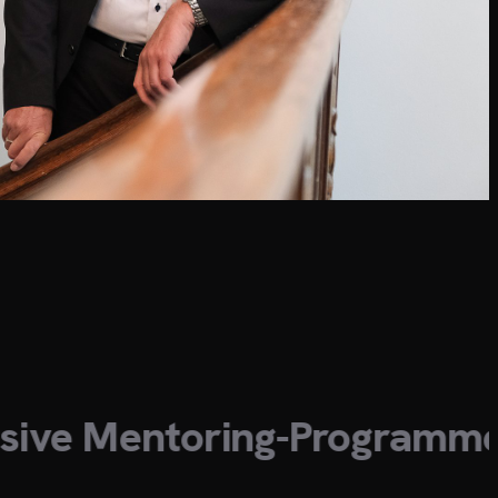
 Mentoring-Programme
·
Nex