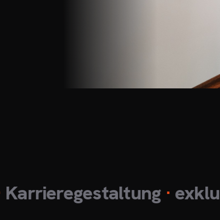
ieregestaltung
·
exklusive