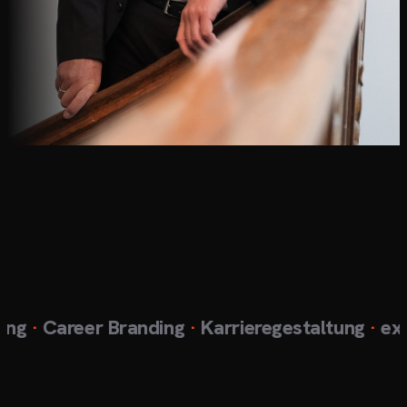
g
·
Career Branding
·
Karrieregestaltung
·
exklu