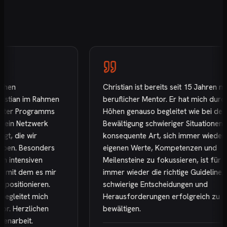
en
Christian ist bereits seit 15 Jahren mein
tian im Rahmen
beruflicher Mentor. Er hat mich durch di
er Programms
Höhen genauso begleitet wie bei der
in Netzwerk
Bewältigung schwieriger Situationen. Sei
 die wir
konsequente Art, sich immer wieder auf
n. Besonders
eigenen Werte, Kompetenzen und
ntensiven
Meilensteine zu fokussieren, ist für mic
it dem es mir
immer wieder die richtige Guideline, um
sitionieren.
schwierige Entscheidungen und
leitet mich
Herausforderungen erfolgreich zu
. Herzlichen
bewältigen.
arbeit.