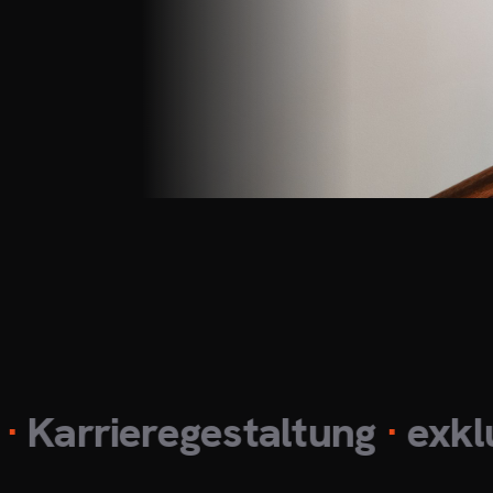
rieregestaltung
·
exklusiv