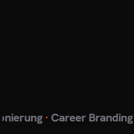
rung
·
Career Branding
·
Kar