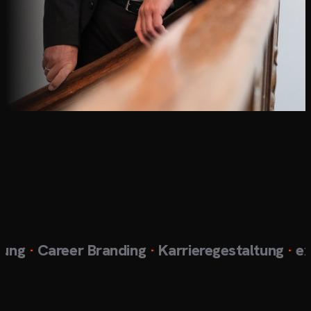
ng
·
Career Branding
·
Karrieregestaltung
·
exklu