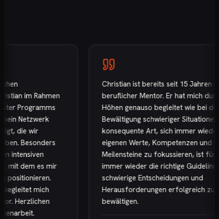
hen
Christian ist bereits seit 15 Jahren mein
stian im Rahmen
beruflicher Mentor. Er hat mich durch d
ter Programms
Höhen genauso begleitet wie bei der
ein Netzwerk
Bewältigung schwieriger Situationen. Se
, die wir
konsequente Art, sich immer wieder au
en. Besonders
eigenen Werte, Kompetenzen und
intensiven
Meilensteine zu fokussieren, ist für mi
mit dem es mir
immer wieder die richtige Guideline, u
ositionieren.
schwierige Entscheidungen und
gleitet mich
Herausforderungen erfolgreich zu
r. Herzlichen
bewältigen.
arbeit.