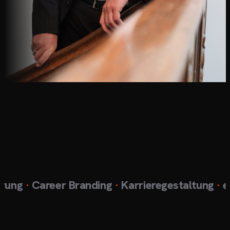
ng
·
Career Branding
·
Karrieregestaltung
·
exkl