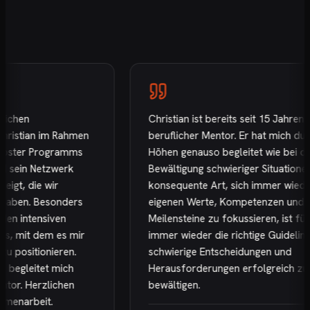
hen
Christian ist bereits seit 15 Jahren mei
istian im Rahmen
beruflicher Mentor. Er hat mich durch 
ster Programms
Höhen genauso begleitet wie bei der
ein Netzwerk
Bewältigung schwieriger Situationen. S
t, die wir
konsequente Art, sich immer wieder a
ben. Besonders
eigenen Werte, Kompetenzen und
 intensiven
Meilensteine zu fokussieren, ist für mi
 mit dem es mir
immer wieder die richtige Guideline, 
positionieren.
schwierige Entscheidungen und
egleitet mich
Herausforderungen erfolgreich zu
r. Herzlichen
bewältigen.
narbeit.