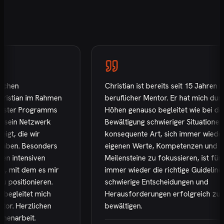
hen
Christian ist bereits seit 15 Jahren mein
stian im Rahmen
beruflicher Mentor. Er hat mich durch d
ter Programms
Höhen genauso begleitet wie bei der
ein Netzwerk
Bewältigung schwieriger Situationen. Se
, die wir
konsequente Art, sich immer wieder au
en. Besonders
eigenen Werte, Kompetenzen und
intensiven
Meilensteine zu fokussieren, ist für mi
mit dem es mir
immer wieder die richtige Guideline, u
ositionieren.
schwierige Entscheidungen und
gleitet mich
Herausforderungen erfolgreich zu
r. Herzlichen
bewältigen.
narbeit.