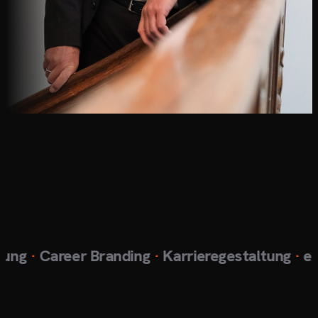
ng
·
Career Branding
·
Karrieregestaltung
·
exkl